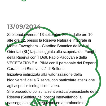
13/09/2024
Si è tenuta venerdì 13 settembre 2024, dalle ore 10
alle ore 12, presso la Riserva Naturale Integrale di
Monte Faverghera – Giardino Botanico delle Alpi
Orientali (BL) la passeggiata alla scoperta dei Funghi
della Riserva con il Dott. Fabio Padovan e della
VEGETAZIONE ALPINA con il personale del Reparto
Carabinieri Biodiversità di Belluno.
Iniziativa indirizzata alla valorizzazione della
biodiversità della Riserva, con particolare attenzione
agli aspetti micologici dell’area.
Si è proceduto poi sulla sentieristica preesistente della
Riserva (Sentiero nel bosco) intervallando la
passeggiata con spiegazioni ed approfondimenti.