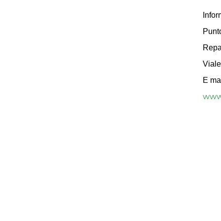
Infor
Punto
Repar
Viale
E ma
www.