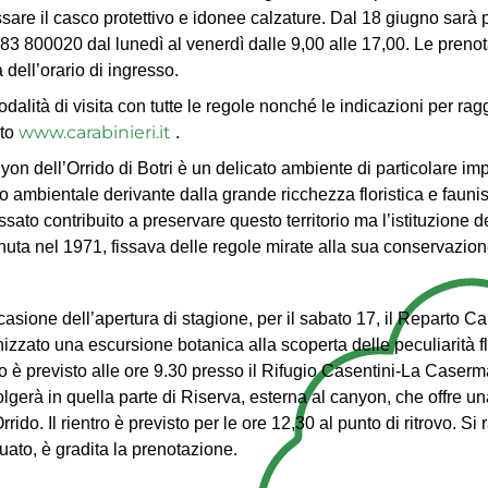
sare il casco protettivo e idonee calzature. Dal 18 giugno sarà p
83 800020 dal lunedì al venerdì dalle 9,00 alle 17,00. Le prenot
 dell’orario di ingresso.
dalità di visita con tutte le regole nonché le indicazioni per rag
www.carabinieri.it
ito
.
nyon dell’Orrido di Botri è un delicato ambiente di particolare im
o ambientale derivante dalla grande ricchezza floristica e fauni
ssato contribuito a preservare questo territorio ma l’istituzione 
uta nel 1971, fissava delle regole mirate alla sua conservazio
casione dell’apertura di stagione, per il sabato 17, il Reparto Ca
izzato una escursione botanica alla scoperta delle peculiarità flor
vo è previsto alle ore 9.30 presso il Rifugio Casentini-La Caserma
olgerà in quella parte di Riserva, esterna al canyon, che offre u
Orrido. Il rientro è previsto per le ore 12,30 al punto di ritrovo.
ato, è gradita la prenotazione.