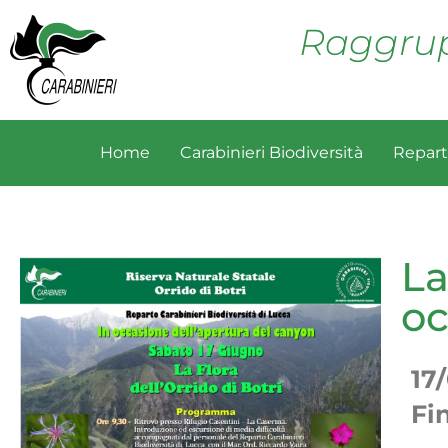
Raggrup
Home
Carabinieri Biodiversità
Repart
La
oc
17
Fi