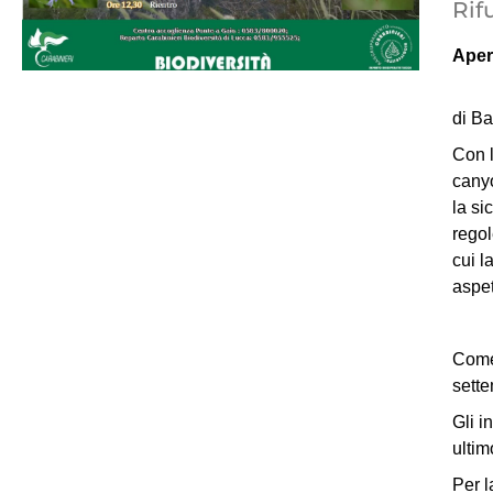
Rif
Aper
Saba
di Ba
Con l
canyo
la si
regol
cui l
aspett
Come 
sette
Gli i
ultim
Per l