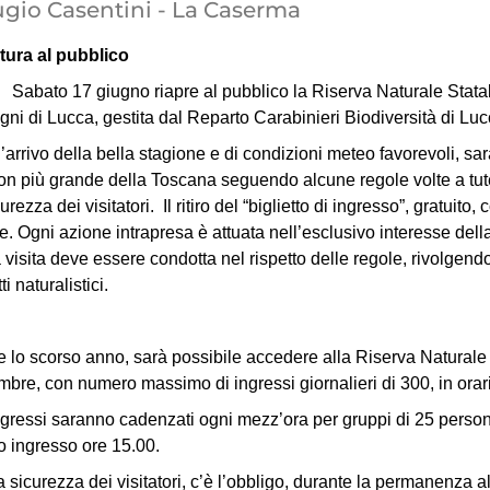
ugio Casentini - La Caserma
tura al pubblico
to 17 giugno riapre al pubblico la Riserva Naturale Statale 
gni di Lucca, gestita dal Reparto Carabinieri Biodiversità di Luc
’arrivo della bella stagione e di condizioni meteo favorevoli, sarà
n più grande della Toscana seguendo alcune regole volte a tut
curezza dei visitatori. Il ritiro del “biglietto di ingresso”, gratuito,
e. Ogni azione intrapresa è attuata nell’esclusivo interesse del
a visita deve essere condotta nel rispetto delle regole, rivolgend
i naturalistici.
lo scorso anno, sarà possibile accedere alla Riserva Naturale tu
mbre, con numero massimo di ingressi giornalieri di 300, in orar
ngressi saranno cadenzati ogni mezz’ora per gruppi di 25 person
o ingresso ore 15.00.
a sicurezza dei visitatori, c’è l’obbligo, durante la permanenza al