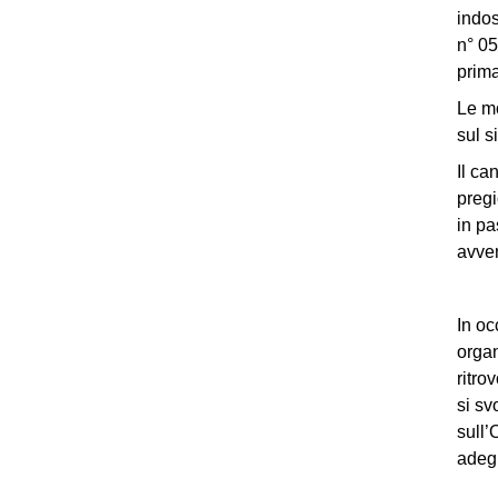
indos
n° 05
prima
Le mo
sul s
Il ca
pregi
in pa
avven
In oc
organ
ritro
si sv
sull’
adegu