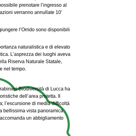
ossibile prenotare l’ingresso al
azioni verranno annullate 10’
giungere l’Orrido sono disponibili
portanza naturalistica e di elevato
stica. L’asprezza dei luoghi aveva
della Riserva Naturale Statale,
ne nel tempo.
rabinieri Biodiversità di Lucca ha
istiche dell’area protetta. Il
; l’escursione di media difficoltà
na bellissima vista panoramica
 Si raccomanda un abbigliamento