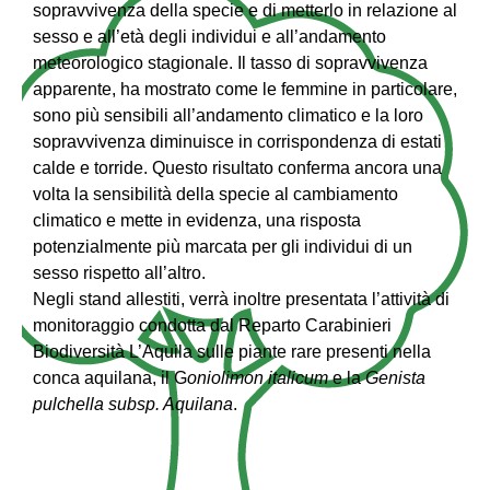
sopravvivenza della specie e di metterlo in relazione al
sesso e all’età degli individui e all’andamento
meteorologico stagionale. Il tasso di sopravvivenza
apparente, ha mostrato come le femmine in particolare,
sono più sensibili all’andamento climatico e la loro
sopravvivenza diminuisce in corrispondenza di estati
calde e torride. Questo risultato conferma ancora una
volta la sensibilità della specie al cambiamento
climatico e mette in evidenza, una risposta
potenzialmente più marcata per gli individui di un
sesso rispetto all’altro.
Negli stand allestiti, verrà inoltre presentata l’attività di
monitoraggio condotta dal Reparto Carabinieri
Biodiversità L’Aquila sulle piante rare presenti nella
conca aquilana, il G
oniolimon italicum
e la
Genista
pulchella subsp. Aquilana
.