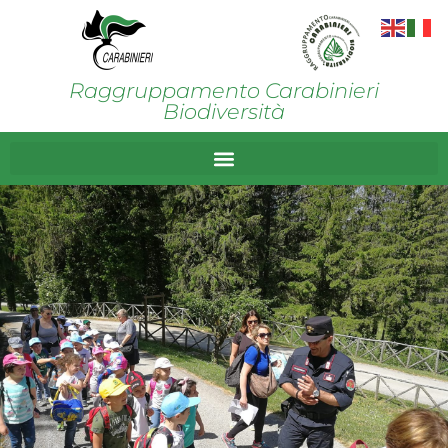
Raggruppamento Carabinieri
Biodiversità