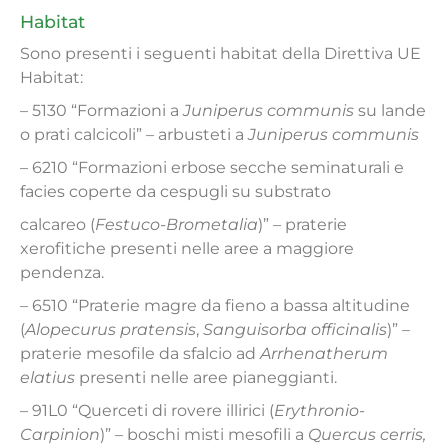
Habitat
Sono presenti i seguenti habitat della Direttiva UE
Habitat:
– 5130 “Formazioni a
Juniperus communis
su lande
o prati calcicoli” – arbusteti a
Juniperus communis
– 6210 “Formazioni erbose secche seminaturali e
facies coperte da cespugli su substrato
calcareo (
Festuco-Brometalia
)” – praterie
xerofitiche presenti nelle aree a maggiore
pendenza.
– 6510 “Praterie magre da fieno a bassa altitudine
(
Alopecurus pratensis
,
Sanguisorba officinalis
)” –
praterie mesofile da sfalcio ad
Arrhenatherum
elatius
presenti nelle aree pianeggianti.
– 91L0 “Querceti di rovere illirici (
Erythronio-
Carpinion
)” – boschi misti mesofili a
Quercus cerris,