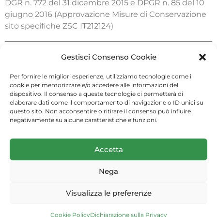
DGR n. 772 del 31 dicembre 2015 e DPGR n. 85 del 10
giugno 2016 (Approvazione Misure di Conservazione
sito specifiche ZSC IT212124)
Gestisci Consenso Cookie
Pagina aggiornata il 27.07.2021 - Codice DYMA
Per fornire le migliori esperienze, utilizziamo tecnologie come i
Riserva Naturale Orientata e Biogenetica Collemeluccio
Riserva Naturale Orientata Pesche
cookie per memorizzare e/o accedere alle informazioni del
dispositivo. Il consenso a queste tecnologie ci permetterà di
elaborare dati come il comportamento di navigazione o ID unici su
questo sito. Non acconsentire o ritirare il consenso può influire
negativamente su alcune caratteristiche e funzioni.
(c) 2026 Arma dei Carabinieri
Accetta
Nega
Privacy Dashboard
Visualizza le preferenze
Realizzato da Menexa Srl
Cookie Policy
Dichiarazione sulla Privacy