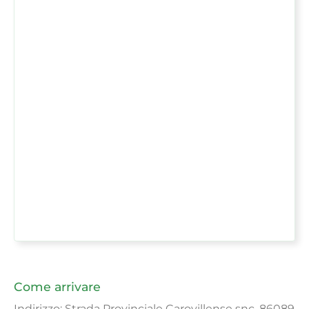
Come arrivare
Indirizzo: Strada Provinciale Carovillense snc, 86089