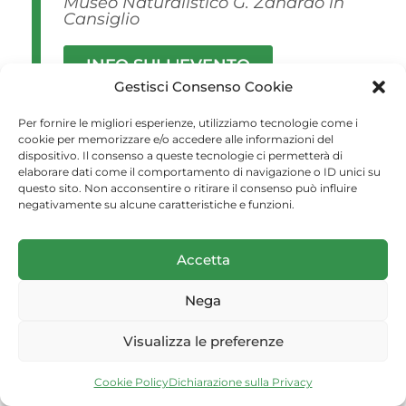
Museo Naturalistico G. Zanardo in
Cansiglio
INFO SULL'EVENTO
Gestisci Consenso Cookie
Per fornire le migliori esperienze, utilizziamo tecnologie come i
cookie per memorizzare e/o accedere alle informazioni del
07/07/2024
dispositivo. Il consenso a queste tecnologie ci permetterà di
elaborare dati come il comportamento di navigazione o ID unici su
GUIDE IN FESTA AL MUSEO
questo sito. Non acconsentire o ritirare il consenso può influire
negativamente su alcune caratteristiche e funzioni.
Museo Naturalistico G. Zanardo in
Cansiglio
Accetta
INFO SULL'EVENTO
Nega
Visualizza le preferenze
30/06/2024
Cookie Policy
Dichiarazione sulla Privacy
“ALLA RISCOPERTA DELLE